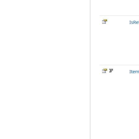
IsRe
Ite