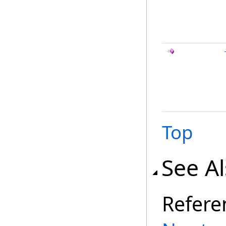
Top
See A
Refere