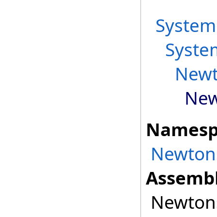
System
Syste
Newt
New
Namesp
Newtons
Assembl
Newtonso