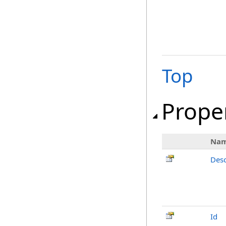
Top
Prope
Na
Desc
Id