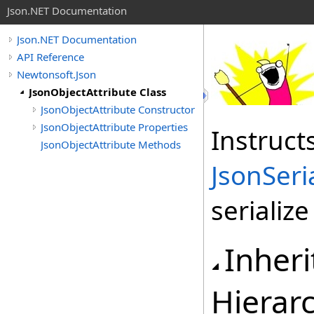
Json.NET Documentation
Json.NET Documentation
API Reference
Newtonsoft.Json
JsonObjectAttribute Class
JsonObjectAttribute Constructor
JsonObjectAttribute Properties
Instruct
JsonObjectAttribute Methods
JsonSeri
serialize
Inher
Hierar