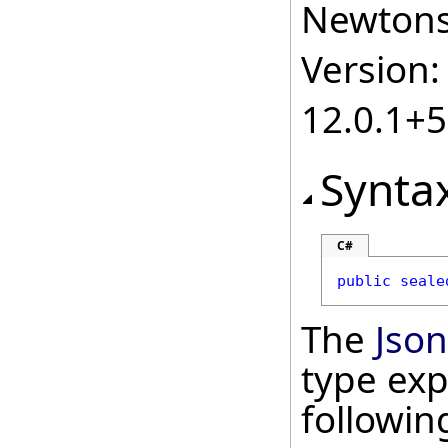
Newtonso
Version:
12.0.1+
Synta
C#
public
seale
The
Json
type exp
followi